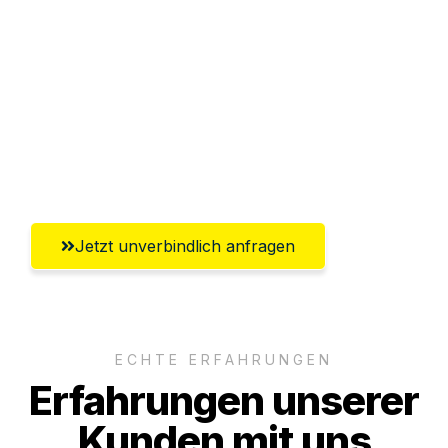
Abwicklung innerhalb von 24 Stunden
Versichert bis zu 7.500€
Ggf. komplette Zollabwicklung inklusive
Umfassender Kundensupport aus
Lübeck
Jetzt unverbindlich anfragen
ECHTE ERFAHRUNGEN
Erfahrungen unserer
Kunden mit uns