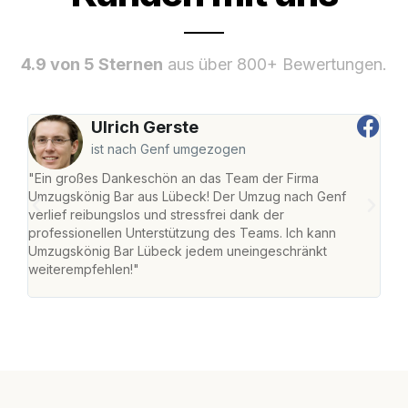
4.9 von 5 Sternen
aus über 800+ Bewertungen.
Ulrich Gerste
ist nach Genf umgezogen
"Ein großes Dankeschön an das Team der Firma
"Di
Umzugskönig Bar aus Lübeck! Der Umzug nach Genf
mei
verlief reibungslos und stressfrei dank der
Team
professionellen Unterstützung des Teams. Ich kann
habe
Umzugskönig Bar Lübeck jedem uneingeschränkt
an m
weiterempfehlen!"
groß