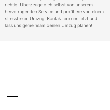
richtig. Überzeuge dich selbst von unserem
hervorragenden Service und profitiere von einem
stressfreien Umzug. Kontaktiere uns jetzt und
lass uns gemeinsam deinen Umzug planen!
UMZUGSKÖNIG BAR LÜBECK
Ihr Umzug oder
Transport
Sparen Sie bis zu 100€ bei Anfrage