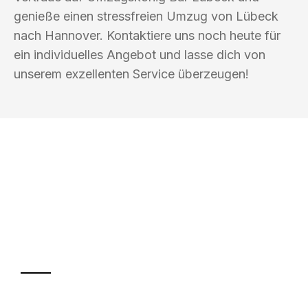
genieße einen stressfreien Umzug von Lübeck
nach Hannover. Kontaktiere uns noch heute für
ein individuelles Angebot und lasse dich von
unserem exzellenten Service überzeugen!
UMZUGSKÖNIG BAR LÜBECK
Ihr Umzug oder
Transport
Sparen Sie bis zu 100€ bei Anfrage