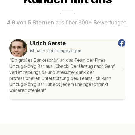
4.9 von 5 Sternen
aus über 800+ Bewertungen.
Ulrich Gerste
ist nach Genf umgezogen
"Ein großes Dankeschön an das Team der Firma
"Di
Umzugskönig Bar aus Lübeck! Der Umzug nach Genf
mei
verlief reibungslos und stressfrei dank der
Team
professionellen Unterstützung des Teams. Ich kann
habe
Umzugskönig Bar Lübeck jedem uneingeschränkt
an m
weiterempfehlen!"
groß