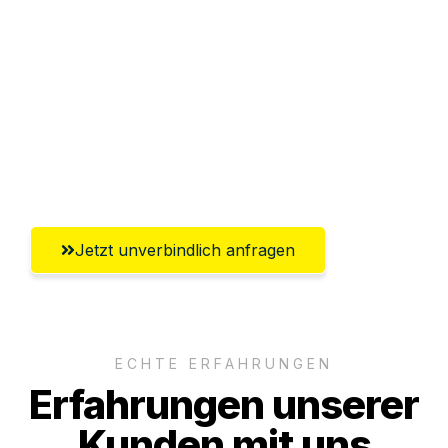
Abwicklung innerhalb von 24 Stunden
Versichert bis zu 7.500€
Ggf. komplette Zollabwicklung inklusive
Umfassender Kundensupport aus
Lübeck
Jetzt unverbindlich anfragen
ECHTE ERFAHRUNGEN
Erfahrungen unserer
Kunden mit uns