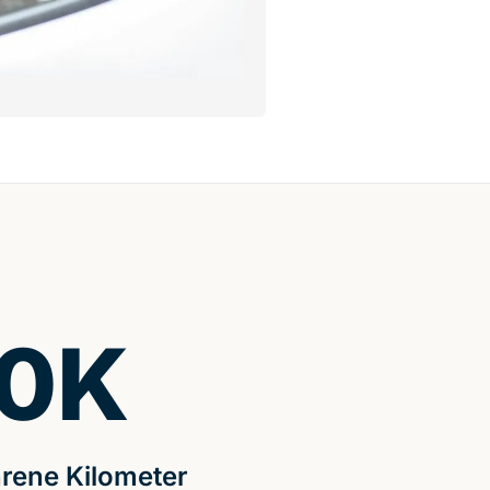
0
K
rene Kilometer