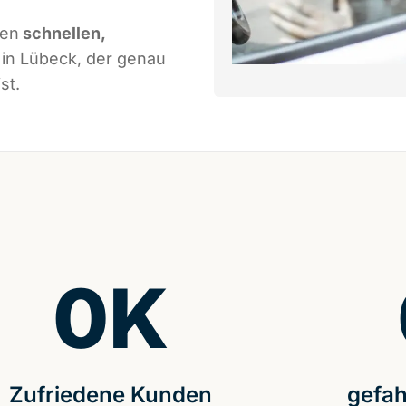
nen
schnellen,
in Lübeck, der genau
st.
0
K
Zufriedene Kunden
gefah