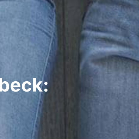
beck: