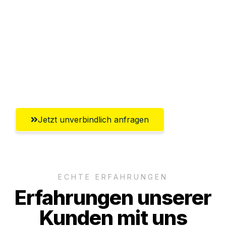
Abwicklung innerhalb von 24 Stunden
Versichert bis zu 7.500€
Ggf. komplette Zollabwicklung inklusive
Umfassender Kundensupport aus
Lübeck
Jetzt unverbindlich anfragen
ECHTE ERFAHRUNGEN
Erfahrungen unserer
Kunden mit uns