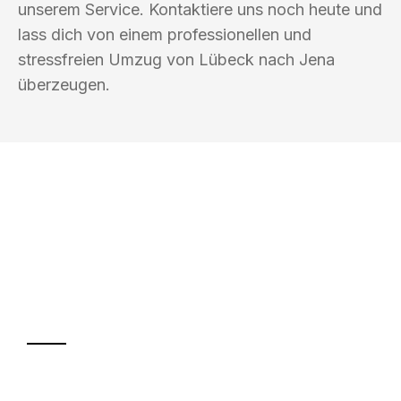
unserem Service. Kontaktiere uns noch heute und
lass dich von einem professionellen und
stressfreien Umzug von Lübeck nach Jena
überzeugen.
UMZUGSKÖNIG BAR LÜBECK
Ihr Umzug oder
Transport
Sparen Sie bis zu 100€ bei Anfrage