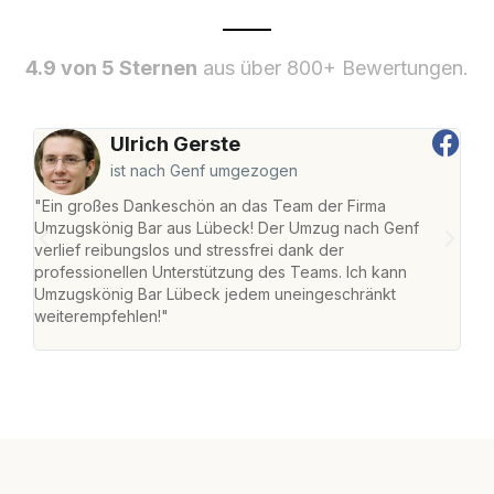
4.9 von 5 Sternen
aus über 800+ Bewertungen.
Ulrich Gerste
ist nach Genf umgezogen
"Ein großes Dankeschön an das Team der Firma
"Di
Umzugskönig Bar aus Lübeck! Der Umzug nach Genf
mei
verlief reibungslos und stressfrei dank der
Team
professionellen Unterstützung des Teams. Ich kann
habe
Umzugskönig Bar Lübeck jedem uneingeschränkt
an m
weiterempfehlen!"
groß