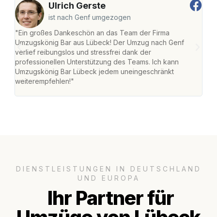
Ulrich Gerste
ist nach Genf umgezogen
"Ein großes Dankeschön an das Team der Firma
"Di
Umzugskönig Bar aus Lübeck! Der Umzug nach Genf
mei
verlief reibungslos und stressfrei dank der
Team
professionellen Unterstützung des Teams. Ich kann
habe
Umzugskönig Bar Lübeck jedem uneingeschränkt
an m
weiterempfehlen!"
groß
DIENSTLEISTUNGEN IN DEUTSCHLAND
UND EUROPA
Ihr Partner für