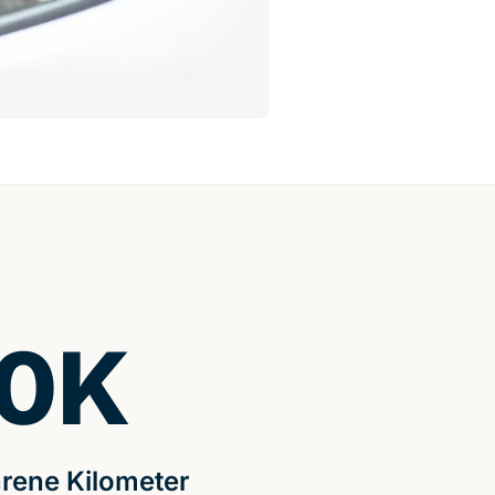
0
K
rene Kilometer