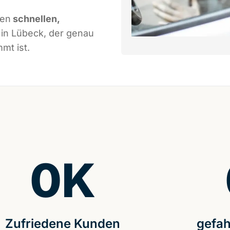
nen
schnellen,
in Lübeck, der genau
mt ist.
0
K
Zufriedene Kunden
gefah