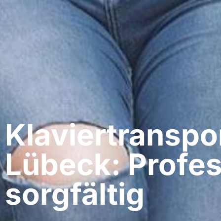
Klaviertranspo
Lübeck: Profes
sorgfältig