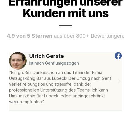
Erfahrungen unserer
Kunden mit uns
4.9 von 5 Sternen
aus über 800+ Bewertungen.
Ulrich Gerste
ist nach Genf umgezogen
"Ein großes Dankeschön an das Team der Firma
"Di
Umzugskönig Bar aus Lübeck! Der Umzug nach Genf
mei
verlief reibungslos und stressfrei dank der
Team
professionellen Unterstützung des Teams. Ich kann
habe
Umzugskönig Bar Lübeck jedem uneingeschränkt
an m
weiterempfehlen!"
groß