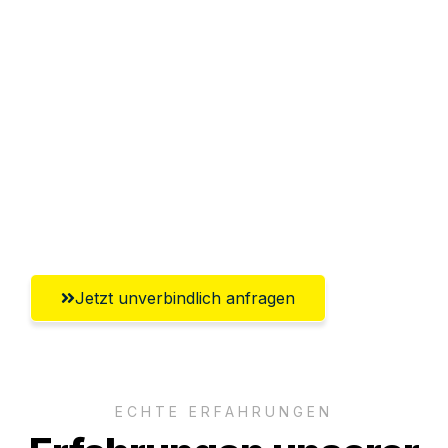
Sparen Sie bis zu 100€ bei Anfrage
Abwicklung innerhalb von 24 Stunden
Versichert bis zu 7.500€
Ggf. komplette Zollabwicklung inklusive
Umfassender Kundensupport aus
Lübeck
Jetzt unverbindlich anfragen
ECHTE ERFAHRUNGEN