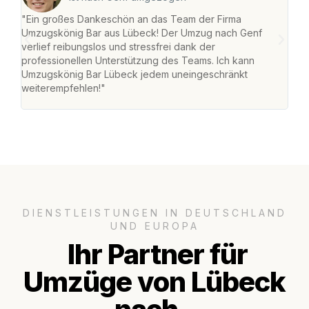
"Ein großes Dankeschön an das Team der Firma
"Di
Umzugskönig Bar aus Lübeck! Der Umzug nach Genf
mei
verlief reibungslos und stressfrei dank der
Team
professionellen Unterstützung des Teams. Ich kann
habe
Umzugskönig Bar Lübeck jedem uneingeschränkt
an m
weiterempfehlen!"
groß
DIENSTLEISTUNGEN IN DEUTSCHLAND
UND EUROPA
Ihr Partner für
Umzüge von Lübeck