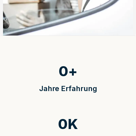
0
+
Jahre Erfahrung
0
K