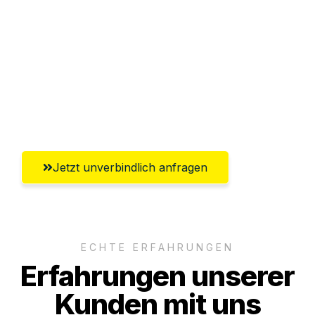
Abwicklung innerhalb von 24 Stunden
Versichert bis zu 7.500€
Ggf. komplette Zollabwicklung inklusive
Umfassender Kundensupport aus
Lübeck
Jetzt unverbindlich anfragen
ECHTE ERFAHRUNGEN
Erfahrungen unserer
Kunden mit uns