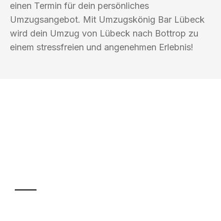
einen Termin für dein persönliches
Umzugsangebot. Mit Umzugskönig Bar Lübeck
wird dein Umzug von Lübeck nach Bottrop zu
einem stressfreien und angenehmen Erlebnis!
UMZUGSKÖNIG BAR LÜBECK
Ihr Umzug oder
Transport
Sparen Sie bis zu 100€ bei Anfrage