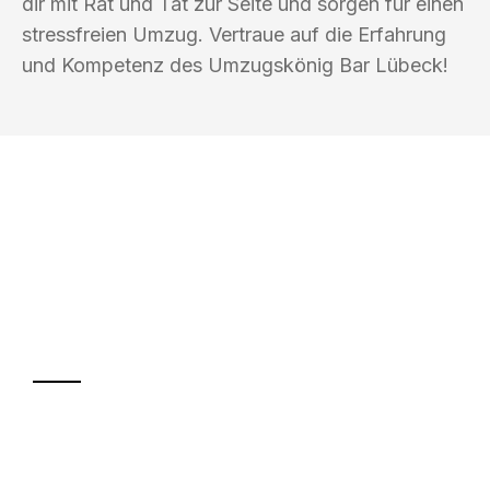
dir mit Rat und Tat zur Seite und sorgen für einen
stressfreien Umzug. Vertraue auf die Erfahrung
und Kompetenz des Umzugskönig Bar Lübeck!
UMZUGSKÖNIG BAR LÜBECK
Ihr Umzug oder
Transport
Sparen Sie bis zu 100€ bei Anfrage
Abwicklung innerhalb von 24 Stunden