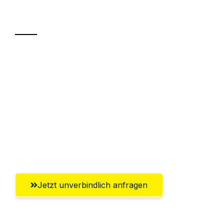
Transport
Sparen Sie bis zu 100€ bei Anfrage
Abwicklung innerhalb von 24 Stunden
Versichert bis zu 7.500€
Ggf. komplette Zollabwicklung inklusive
Umfassender Kundensupport aus
Lübeck
Jetzt unverbindlich anfragen