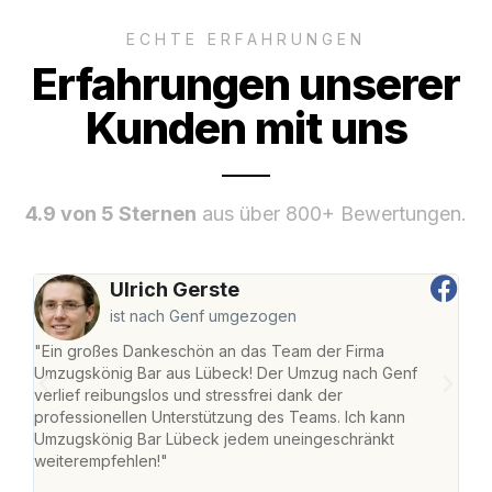
ECHTE ERFAHRUNGEN
Erfahrungen unserer
Kunden mit uns
4.9 von 5 Sternen
aus über 800+ Bewertungen.
Ulrich Gerste
ist nach Genf umgezogen
"Ein großes Dankeschön an das Team der Firma
"Di
Umzugskönig Bar aus Lübeck! Der Umzug nach Genf
mei
verlief reibungslos und stressfrei dank der
Team
professionellen Unterstützung des Teams. Ich kann
habe
Umzugskönig Bar Lübeck jedem uneingeschränkt
an m
weiterempfehlen!"
groß