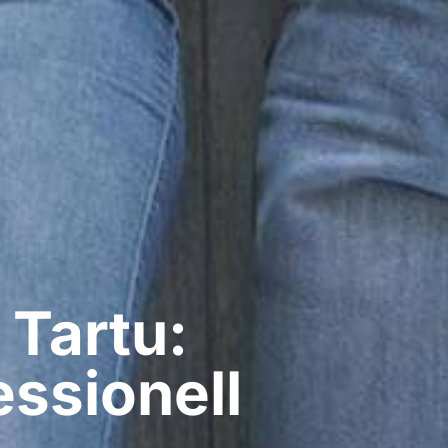
 Tartu:
ssionell​