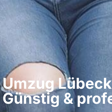
Umzug Lübeck​
Günstig & profe