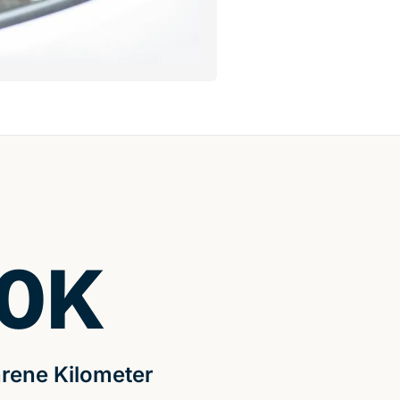
0
K
rene Kilometer