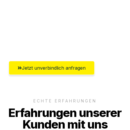
Abwicklung innerhalb von 24 Stunden
Versichert bis zu 7.500€
Ggf. komplette Zollabwicklung inklusive
Umfassender Kundensupport aus
Lübeck
Jetzt unverbindlich anfragen
ECHTE ERFAHRUNGEN
Erfahrungen unserer
Kunden mit uns