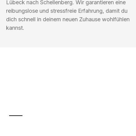
Lübeck nach Schellenberg. Wir garantieren eine
reibungslose und stressfreie Erfahrung, damit du
dich schnell in deinem neuen Zuhause wohlfühlen
kannst.
UMZUGSKÖNIG BAR LÜBECK
Ihr Umzug oder
Transport
Sparen Sie bis zu 100€ bei Anfrage