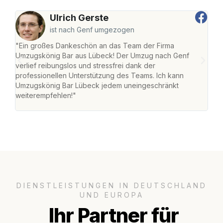
Ulrich Gerste
ist nach Genf umgezogen
"Ein großes Dankeschön an das Team der Firma
"Di
Umzugskönig Bar aus Lübeck! Der Umzug nach Genf
mei
verlief reibungslos und stressfrei dank der
Team
professionellen Unterstützung des Teams. Ich kann
habe
Umzugskönig Bar Lübeck jedem uneingeschränkt
an m
weiterempfehlen!"
groß
DIENSTLEISTUNGEN IN DEUTSCHLAND
UND EUROPA
Ihr Partner für