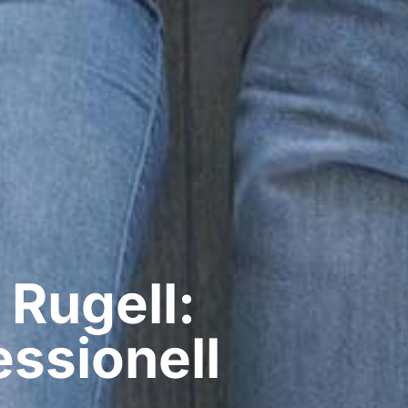
Rugell:
ssionell​