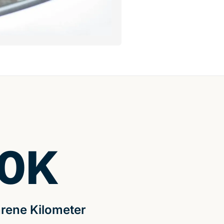
0
K
rene Kilometer