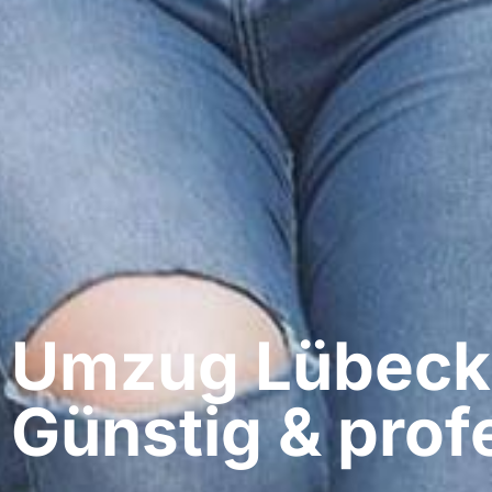
Umzug Lübeck​ 
Günstig & profe