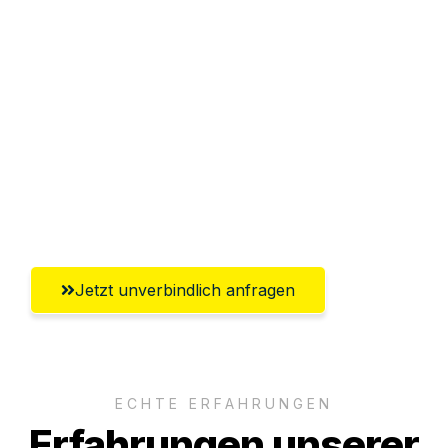
Sparen Sie bis zu 100€ bei Anfrage
Abwicklung innerhalb von 24 Stunden
Versichert bis zu 7.500€
Ggf. komplette Zollabwicklung inklusive
Umfassender Kundensupport aus
Lübeck
Jetzt unverbindlich anfragen
ECHTE ERFAHRUNGEN
Erfahrungen unserer