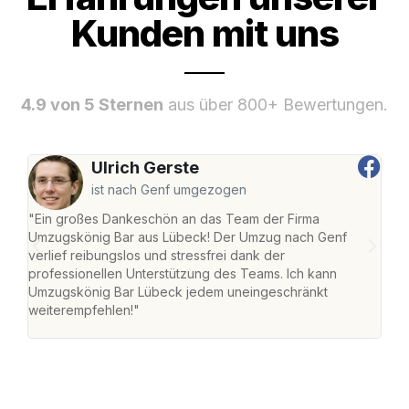
Kunden mit uns
4.9 von 5 Sternen
aus über 800+ Bewertungen.
Ulrich Gerste
ist nach Genf umgezogen
"Ein großes Dankeschön an das Team der Firma
"Di
Umzugskönig Bar aus Lübeck! Der Umzug nach Genf
mei
verlief reibungslos und stressfrei dank der
Team
professionellen Unterstützung des Teams. Ich kann
habe
Umzugskönig Bar Lübeck jedem uneingeschränkt
an m
weiterempfehlen!"
groß