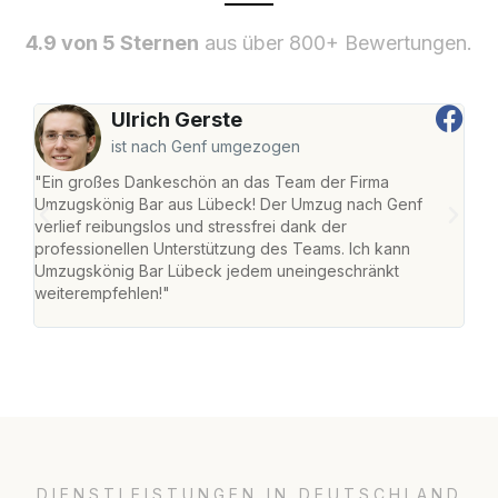
4.9 von 5 Sternen
aus über 800+ Bewertungen.
Ulrich Gerste
ist nach Genf umgezogen
"Ein großes Dankeschön an das Team der Firma
"Di
Umzugskönig Bar aus Lübeck! Der Umzug nach Genf
mei
verlief reibungslos und stressfrei dank der
Team
professionellen Unterstützung des Teams. Ich kann
habe
Umzugskönig Bar Lübeck jedem uneingeschränkt
an m
weiterempfehlen!"
groß
DIENSTLEISTUNGEN IN DEUTSCHLAND