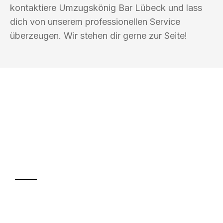
kontaktiere Umzugskönig Bar Lübeck und lass
dich von unserem professionellen Service
überzeugen. Wir stehen dir gerne zur Seite!
UMZUGSKÖNIG BAR LÜBECK
Ihr Umzug oder
Transport
Sparen Sie bis zu 100€ bei Anfrage
Abwicklung innerhalb von 24 Stunden