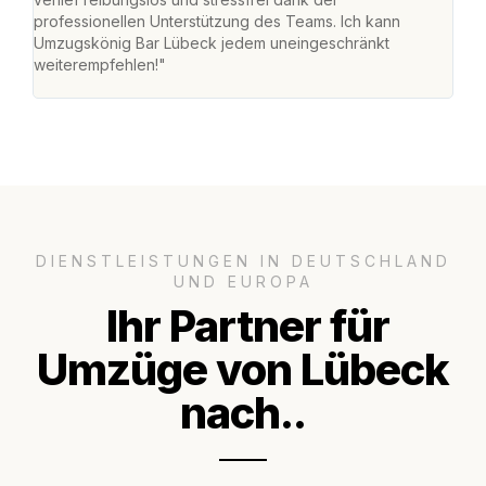
professionellen Unterstützung des Teams. Ich kann
habe
Umzugskönig Bar Lübeck jedem uneingeschränkt
an m
weiterempfehlen!"
groß
DIENSTLEISTUNGEN IN DEUTSCHLAND
UND EUROPA
Ihr Partner für
Umzüge von Lübeck
nach..