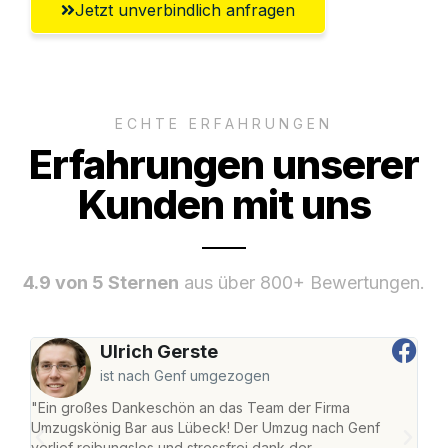
Jetzt unverbindlich anfragen
ECHTE ERFAHRUNGEN
Erfahrungen unserer
Kunden mit uns
4.9 von 5 Sternen
aus über 800+ Bewertungen.
Ulrich Gerste
ist nach Genf umgezogen
"Ein großes Dankeschön an das Team der Firma
"Di
Umzugskönig Bar aus Lübeck! Der Umzug nach Genf
mei
verlief reibungslos und stressfrei dank der
Team