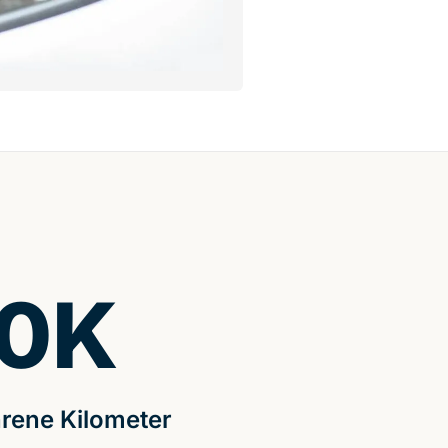
0
K
rene Kilometer