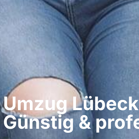
Umzug Lübeck​ 
Günstig & profe