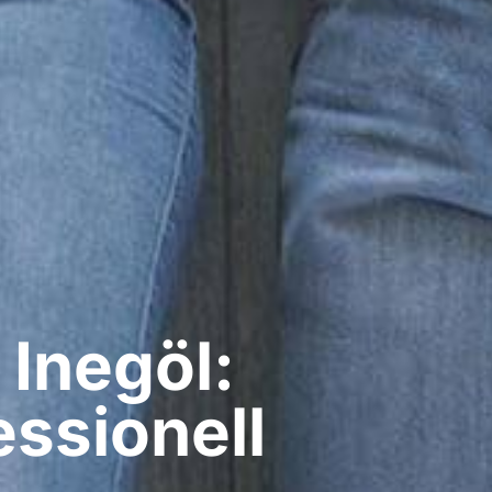
Inegöl:
ssionell​