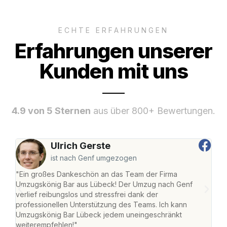
ECHTE ERFAHRUNGEN
Erfahrungen unserer
Kunden mit uns
4.9 von 5 Sternen
aus über 800+ Bewertungen.
Ulrich Gerste
ist nach Genf umgezogen
"Ein großes Dankeschön an das Team der Firma
"Di
Umzugskönig Bar aus Lübeck! Der Umzug nach Genf
mei
verlief reibungslos und stressfrei dank der
Team
professionellen Unterstützung des Teams. Ich kann
habe
Umzugskönig Bar Lübeck jedem uneingeschränkt
an m
weiterempfehlen!"
groß