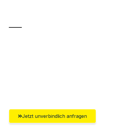
Ihr Umzug oder
Transport
Sparen Sie bis zu 100€ bei Anfrage
Abwicklung innerhalb von 24 Stunden
Versichert bis zu 7.500€
Ggf. komplette Zollabwicklung inklusive
Umfassender Kundensupport aus
Lübeck
Jetzt unverbindlich anfragen