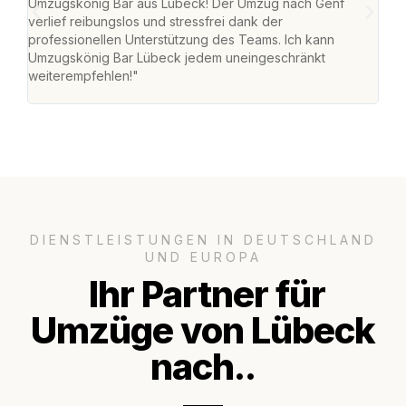
Umzugskönig Bar aus Lübeck! Der Umzug nach Genf
mei
verlief reibungslos und stressfrei dank der
Team
professionellen Unterstützung des Teams. Ich kann
habe
Umzugskönig Bar Lübeck jedem uneingeschränkt
an m
weiterempfehlen!"
groß
DIENSTLEISTUNGEN IN DEUTSCHLAND
UND EUROPA
Ihr Partner für
Umzüge von Lübeck
nach..