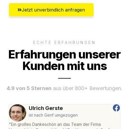
Jetzt unverbindlich anfragen
ECHTE ERFAHRUNGEN
Erfahrungen unserer
Kunden mit uns
4.9 von 5 Sternen
aus über 800+ Bewertungen.
Ulrich Gerste
ist nach Genf umgezogen
"Ein großes Dankeschön an das Team der Firma
"Di