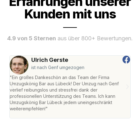
Erfahrungen unserer
Kunden mit uns
4.9 von 5 Sternen
aus über 800+ Bewertungen.
Ulrich Gerste
ist nach Genf umgezogen
"Ein großes Dankeschön an das Team der Firma
"Di
Umzugskönig Bar aus Lübeck! Der Umzug nach Genf
mei
verlief reibungslos und stressfrei dank der
Team
professionellen Unterstützung des Teams. Ich kann
habe
Umzugskönig Bar Lübeck jedem uneingeschränkt
an m
weiterempfehlen!"
groß