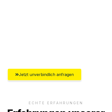
Sparen Sie bis zu 100€ bei Anfrage
Abwicklung innerhalb von 24 Stunden
Versichert bis zu 7.500€
Ggf. komplette Zollabwicklung inklusive
Umfassender Kundensupport aus
Lübeck
Jetzt unverbindlich anfragen
ECHTE ERFAHRUNGEN