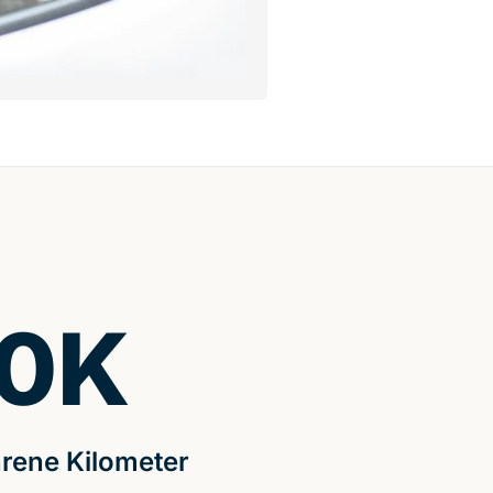
0
K
rene Kilometer