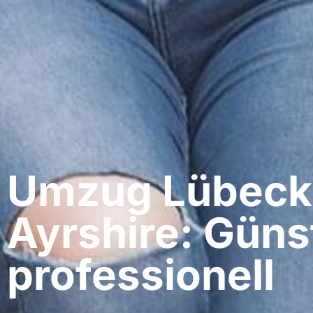
Umzug Lübeck​
Ayrshire: Güns
professionell​