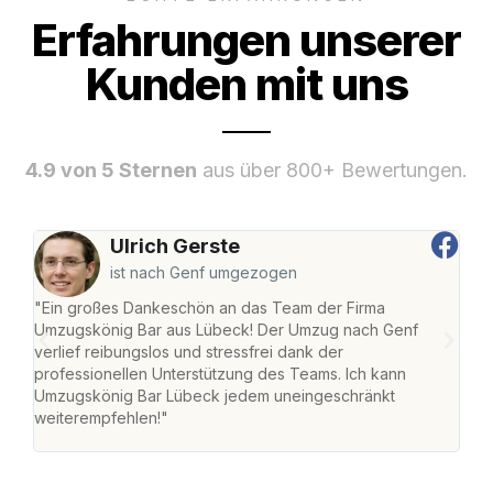
Erfahrungen unserer
Kunden mit uns
4.9 von 5 Sternen
aus über 800+ Bewertungen.
Ulrich Gerste
ist nach Genf umgezogen
"Ein großes Dankeschön an das Team der Firma
"Di
Umzugskönig Bar aus Lübeck! Der Umzug nach Genf
mei
verlief reibungslos und stressfrei dank der
Team
professionellen Unterstützung des Teams. Ich kann
habe
Umzugskönig Bar Lübeck jedem uneingeschränkt
an m
weiterempfehlen!"
groß