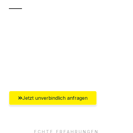
Sparen Sie bis zu 100€ bei Anfrage
Abwicklung innerhalb von 24 Stunden
Versichert bis zu 7.500€
Ggf. komplette Zollabwicklung inklusive
Umfassender Kundensupport aus
Lübeck
Jetzt unverbindlich anfragen
ECHTE ERFAHRUNGEN