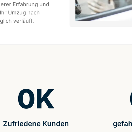
serer Erfahrung und
 Ihr Umzug nach
lich verläuft.
0
K
Zufriedene Kunden
gefah