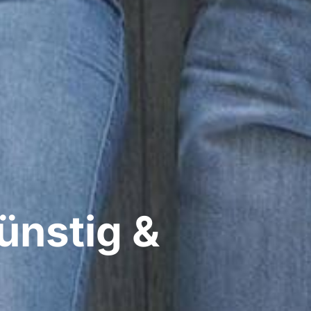
ünstig &