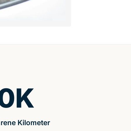
0
K
rene Kilometer