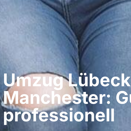
Umzug Lübeck​
Manchester: G
professionell​