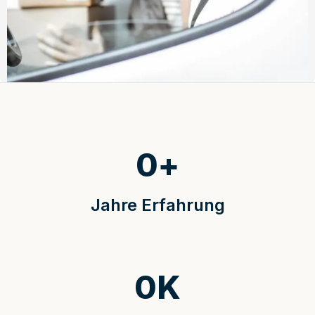
0
+
Jahre Erfahrung
0
K