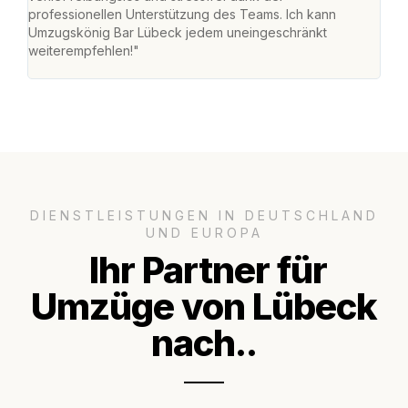
professionellen Unterstützung des Teams. Ich kann
habe
Umzugskönig Bar Lübeck jedem uneingeschränkt
an m
weiterempfehlen!"
groß
DIENSTLEISTUNGEN IN DEUTSCHLAND
UND EUROPA
Ihr Partner für
Umzüge von Lübeck
nach..