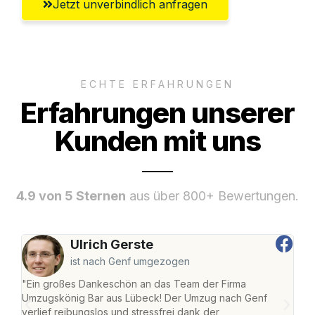
Jetzt unverbindlich anfragen
ECHTE ERFAHRUNGEN
Erfahrungen unserer
Kunden mit uns
4.9 von 5 Sternen
aus über 800+ Bewertungen.
Ulrich Gerste
ist nach Genf umgezogen
"Ein großes Dankeschön an das Team der Firma
"Di
Umzugskönig Bar aus Lübeck! Der Umzug nach Genf
mei
verlief reibungslos und stressfrei dank der
Team