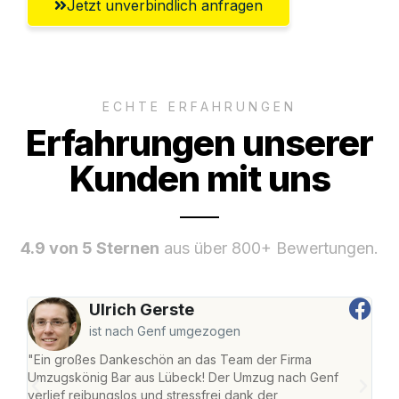
Jetzt unverbindlich anfragen
ECHTE ERFAHRUNGEN
Erfahrungen unserer
Kunden mit uns
4.9 von 5 Sternen
aus über 800+ Bewertungen.
Ulrich Gerste
ist nach Genf umgezogen
"Ein großes Dankeschön an das Team der Firma
"Di
Umzugskönig Bar aus Lübeck! Der Umzug nach Genf
mei
verlief reibungslos und stressfrei dank der
Team