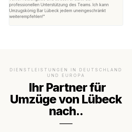
professionellen Unterstützung des Teams. Ich kann
habe
Umzugskönig Bar Lübeck jedem uneingeschränkt
an m
weiterempfehlen!"
groß
DIENSTLEISTUNGEN IN DEUTSCHLAND
UND EUROPA
Ihr Partner für
Umzüge von Lübeck
nach..