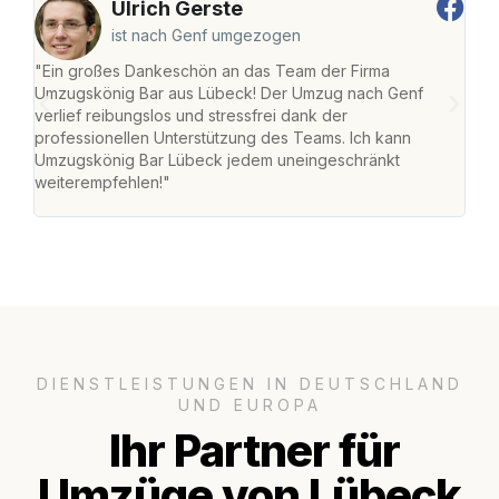
Ulrich Gerste
ist nach Genf umgezogen
"Ein großes Dankeschön an das Team der Firma
"Di
Umzugskönig Bar aus Lübeck! Der Umzug nach Genf
mei
verlief reibungslos und stressfrei dank der
Team
professionellen Unterstützung des Teams. Ich kann
habe
Umzugskönig Bar Lübeck jedem uneingeschränkt
an m
weiterempfehlen!"
groß
DIENSTLEISTUNGEN IN DEUTSCHLAND
UND EUROPA
Ihr Partner für
Umzüge von Lübeck