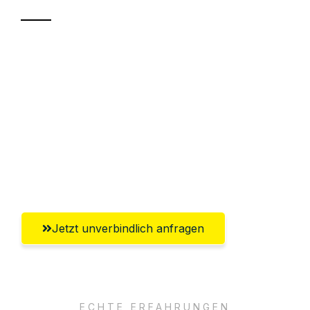
Sparen Sie bis zu 100€ bei Anfrage
Abwicklung innerhalb von 24 Stunden
Versichert bis zu 7.500€
Ggf. komplette Zollabwicklung inklusive
Umfassender Kundensupport aus
Lübeck
Jetzt unverbindlich anfragen
ECHTE ERFAHRUNGEN