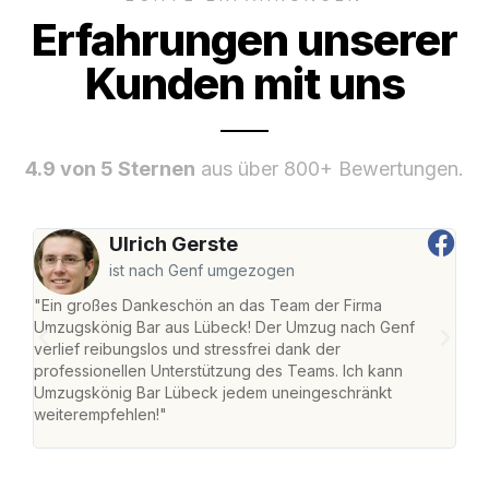
Erfahrungen unserer
Kunden mit uns
4.9 von 5 Sternen
aus über 800+ Bewertungen.
Ulrich Gerste
ist nach Genf umgezogen
"Ein großes Dankeschön an das Team der Firma
"Di
Umzugskönig Bar aus Lübeck! Der Umzug nach Genf
mei
verlief reibungslos und stressfrei dank der
Team
professionellen Unterstützung des Teams. Ich kann
habe
Umzugskönig Bar Lübeck jedem uneingeschränkt
an m
weiterempfehlen!"
groß