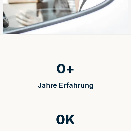
0
+
Jahre Erfahrung
0
K