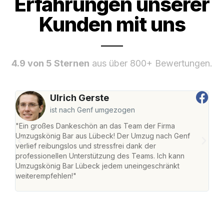
Erfahrungen unserer
Kunden mit uns
4.9 von 5 Sternen
aus über 800+ Bewertungen.
Ulrich Gerste
ist nach Genf umgezogen
"Ein großes Dankeschön an das Team der Firma
"Di
Umzugskönig Bar aus Lübeck! Der Umzug nach Genf
mei
verlief reibungslos und stressfrei dank der
Team
professionellen Unterstützung des Teams. Ich kann
habe
Umzugskönig Bar Lübeck jedem uneingeschränkt
an m
weiterempfehlen!"
groß