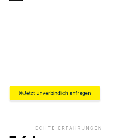
Sparen Sie bis zu 100€ bei Anfrage
Abwicklung innerhalb von 24 Stunden
Versichert bis zu 7.500€
Ggf. komplette Zollabwicklung inklusive
Umfassender Kundensupport aus
Lübeck
Jetzt unverbindlich anfragen
ECHTE ERFAHRUNGEN