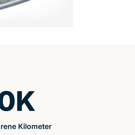
0
K
rene Kilometer