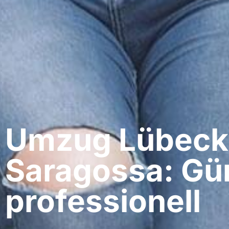
Umzug Lübeck​
Saragossa: Gü
professionell​