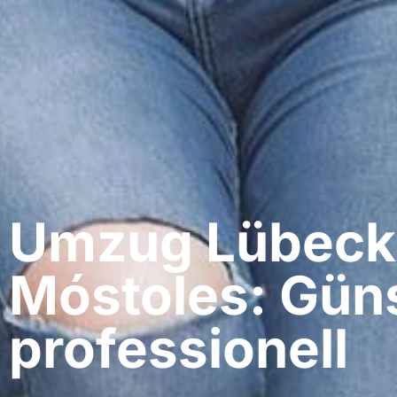
Umzug Lübeck​
Móstoles: Güns
professionell​