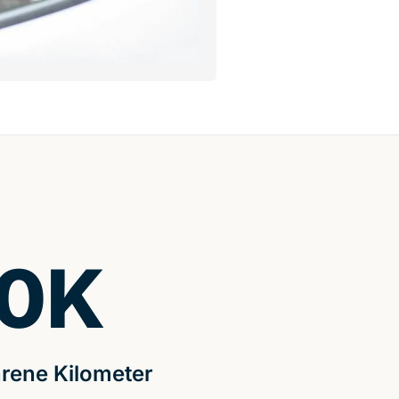
0
K
rene Kilometer