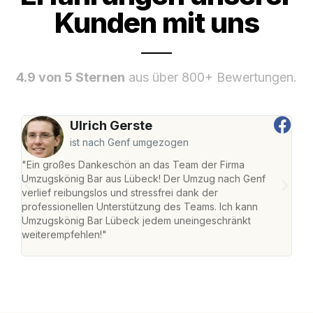
Kunden mit uns
4.9 von 5 Sternen
aus über 800+ Bewertungen.
Ulrich Gerste
ist nach Genf umgezogen
"Ein großes Dankeschön an das Team der Firma
"Di
Umzugskönig Bar aus Lübeck! Der Umzug nach Genf
mei
verlief reibungslos und stressfrei dank der
Team
professionellen Unterstützung des Teams. Ich kann
habe
Umzugskönig Bar Lübeck jedem uneingeschränkt
an m
weiterempfehlen!"
groß