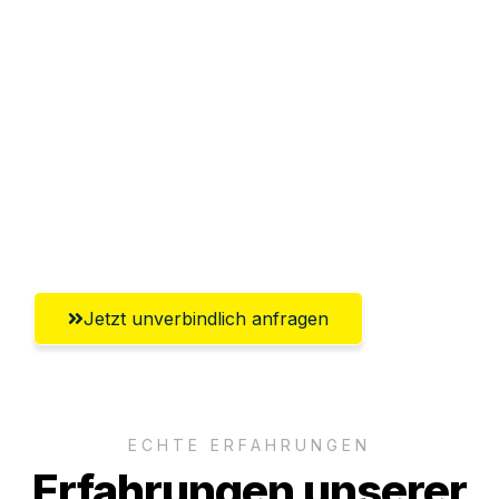
Sparen Sie bis zu 100€ bei Anfrage
Abwicklung innerhalb von 24 Stunden
Versichert bis zu 7.500€
Ggf. komplette Zollabwicklung inklusive
Umfassender Kundensupport aus
Lübeck
Jetzt unverbindlich anfragen
ECHTE ERFAHRUNGEN
Erfahrungen unserer