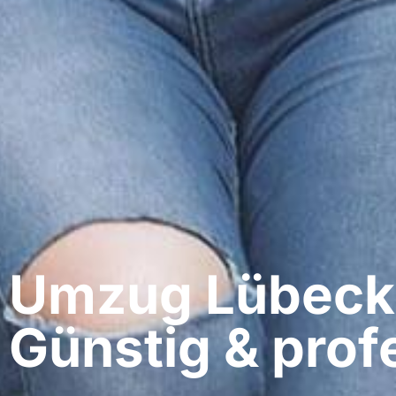
Umzug Lübeck​
Günstig & profe