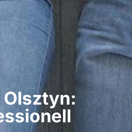
 Olsztyn:
ssionell​