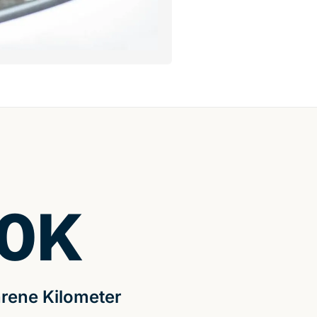
0
K
rene Kilometer