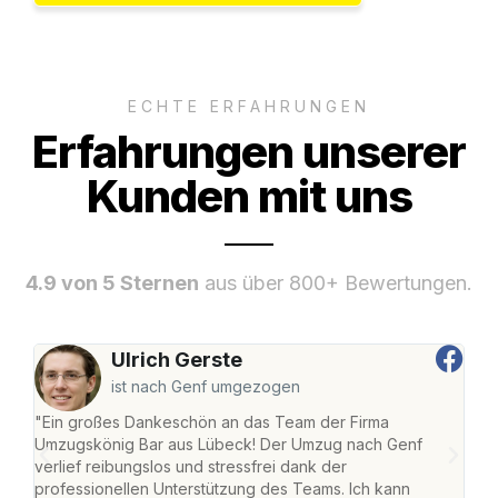
ECHTE ERFAHRUNGEN
Erfahrungen unserer
Kunden mit uns
4.9 von 5 Sternen
aus über 800+ Bewertungen.
Ulrich Gerste
ist nach Genf umgezogen
"Ein großes Dankeschön an das Team der Firma
"Di
Umzugskönig Bar aus Lübeck! Der Umzug nach Genf
mei
verlief reibungslos und stressfrei dank der
Team
professionellen Unterstützung des Teams. Ich kann
habe