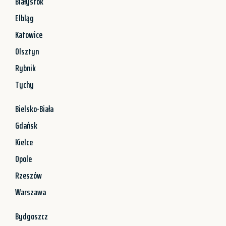
Białystok
Elbląg
Katowice
Olsztyn
Rybnik
Tychy
Bielsko-Biała
Gdańsk
Kielce
Opole
Rzeszów
Warszawa
Bydgoszcz