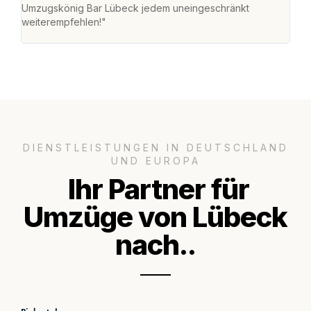
Umzugskönig Bar Lübeck jedem uneingeschränkt
an m
weiterempfehlen!"
groß
DIENSTLEISTUNGEN IN DEUTSCHLAND
UND EUROPA
Ihr Partner für
Umzüge von Lübeck
nach..