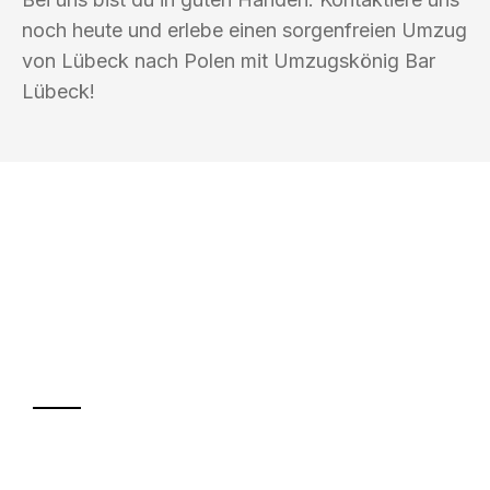
noch heute und erlebe einen sorgenfreien Umzug
von Lübeck nach Polen mit Umzugskönig Bar
Lübeck!
UMZUGSKÖNIG BAR LÜBECK
Ihr Umzug oder
Transport
Sparen Sie bis zu 100€ bei Anfrage
Abwicklung innerhalb von 24 Stunden