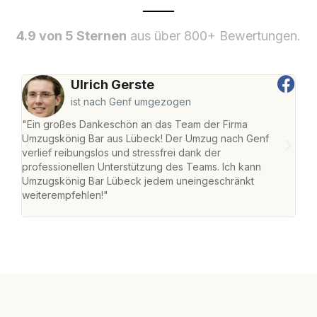
4.9 von 5 Sternen
aus über 800+ Bewertungen.
Ulrich Gerste
ist nach Genf umgezogen
"Ein großes Dankeschön an das Team der Firma
"Di
Umzugskönig Bar aus Lübeck! Der Umzug nach Genf
mei
verlief reibungslos und stressfrei dank der
Team
professionellen Unterstützung des Teams. Ich kann
habe
Umzugskönig Bar Lübeck jedem uneingeschränkt
an m
weiterempfehlen!"
groß