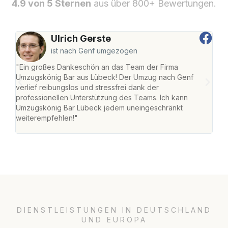
4.9 von 5 Sternen
aus über 800+ Bewertungen.
Ulrich Gerste
ist nach Genf umgezogen
"Ein großes Dankeschön an das Team der Firma
"Di
Umzugskönig Bar aus Lübeck! Der Umzug nach Genf
mei
verlief reibungslos und stressfrei dank der
Team
professionellen Unterstützung des Teams. Ich kann
habe
Umzugskönig Bar Lübeck jedem uneingeschränkt
an m
weiterempfehlen!"
groß
DIENSTLEISTUNGEN IN DEUTSCHLAND
UND EUROPA