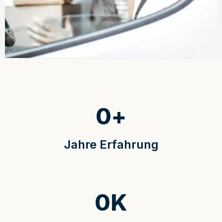
0
+
Jahre Erfahrung
0
K