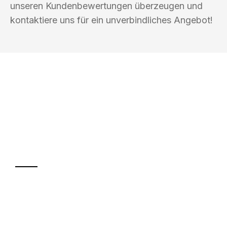
unseren Kundenbewertungen überzeugen und
kontaktiere uns für ein unverbindliches Angebot!
UMZUGSKÖNIG BAR LÜBECK
Ihr Umzug oder
Transport
Sparen Sie bis zu 100€ bei Anfrage
Abwicklung innerhalb von 24 Stunden
Versichert bis zu 7.500€