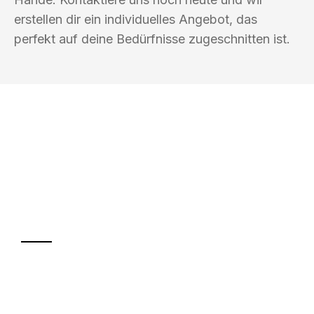
erstellen dir ein individuelles Angebot, das
perfekt auf deine Bedürfnisse zugeschnitten ist.
UMZUGSKÖNIG BAR LÜBECK
Ihr Umzug oder
Transport
Sparen Sie bis zu 100€ bei Anfrage
Abwicklung innerhalb von 24 Stunden