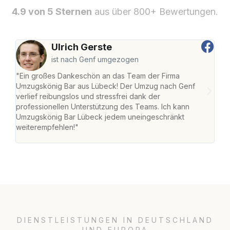
4.9 von 5 Sternen
aus über 800+ Bewertungen.
Ulrich Gerste
ist nach Genf umgezogen
"Ein großes Dankeschön an das Team der Firma
"Di
Umzugskönig Bar aus Lübeck! Der Umzug nach Genf
mei
verlief reibungslos und stressfrei dank der
Team
professionellen Unterstützung des Teams. Ich kann
habe
Umzugskönig Bar Lübeck jedem uneingeschränkt
an m
weiterempfehlen!"
groß
DIENSTLEISTUNGEN IN DEUTSCHLAND
UND EUROPA