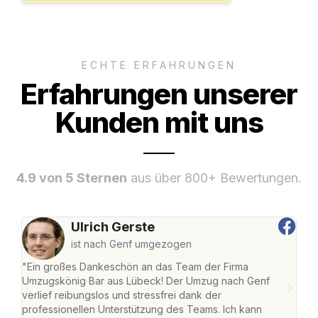
ECHTE ERFAHRUNGEN
Erfahrungen unserer
Kunden mit uns
4.9 von 5 Sternen
aus über 800+ Bewertungen.
Ulrich Gerste
ist nach Genf umgezogen
"Ein großes Dankeschön an das Team der Firma
"Di
Umzugskönig Bar aus Lübeck! Der Umzug nach Genf
mei
verlief reibungslos und stressfrei dank der
Team
professionellen Unterstützung des Teams. Ich kann
habe