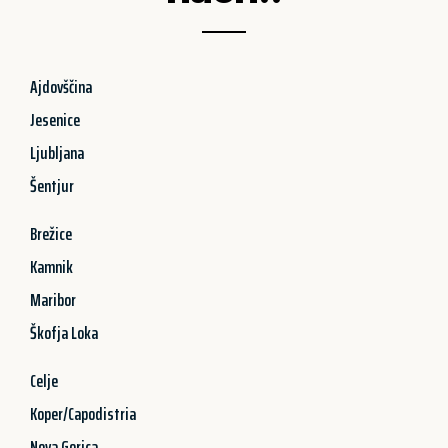
Ajdovščina
Jesenice
Ljubljana
Šentjur
Brežice
Kamnik
Maribor
Škofja Loka
Celje
Koper/Capodistria
Nova Gorica