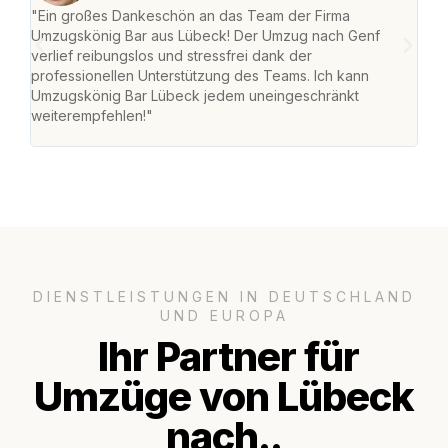
"Ein großes Dankeschön an das Team der Firma
"Di
Umzugskönig Bar aus Lübeck! Der Umzug nach Genf
mei
verlief reibungslos und stressfrei dank der
Team
professionellen Unterstützung des Teams. Ich kann
habe
Umzugskönig Bar Lübeck jedem uneingeschränkt
an m
weiterempfehlen!"
groß
DIENSTLEISTUNGEN IN DEUTSCHLAND
UND EUROPA
Ihr Partner für
Umzüge von Lübeck
nach..