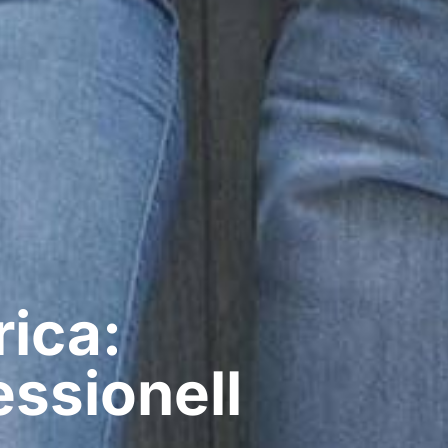
rica:
ssionell​