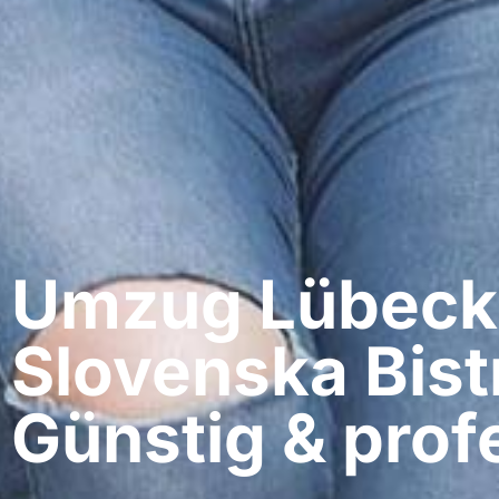
Umzug Lübeck​
Slovenska Bist
Günstig & profe