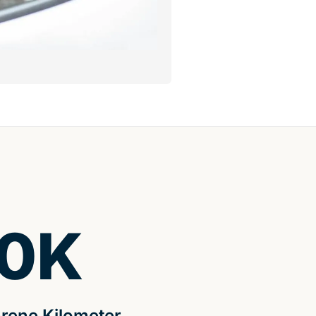
0
K
rene Kilometer