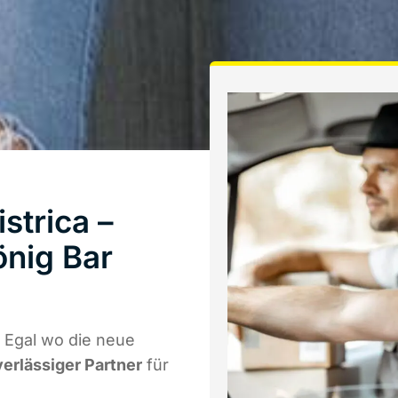
strica –
önig Bar
 Egal wo die neue
verlässiger Partner
für