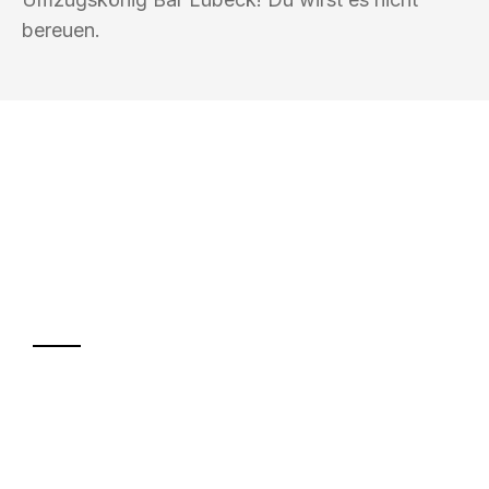
bereuen.
UMZUGSKÖNIG BAR LÜBECK
Ihr Umzug oder
Transport
Sparen Sie bis zu 100€ bei Anfrage
Abwicklung innerhalb von 24 Stunden
Versichert bis zu 7.500€