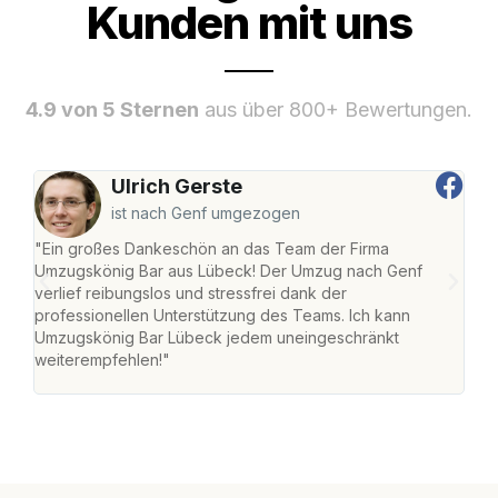
Kunden mit uns
4.9 von 5 Sternen
aus über 800+ Bewertungen.
Ulrich Gerste
ist nach Genf umgezogen
"Ein großes Dankeschön an das Team der Firma
"Di
Umzugskönig Bar aus Lübeck! Der Umzug nach Genf
mei
verlief reibungslos und stressfrei dank der
Team
professionellen Unterstützung des Teams. Ich kann
habe
Umzugskönig Bar Lübeck jedem uneingeschränkt
an m
weiterempfehlen!"
groß