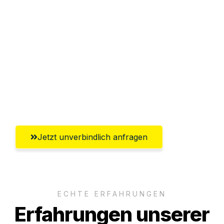
Sparen Sie bis zu 100€ bei Anfrage
Abwicklung innerhalb von 24 Stunden
Versichert bis zu 7.500€
Ggf. komplette Zollabwicklung inklusive
Umfassender Kundensupport aus
Lübeck
Jetzt unverbindlich anfragen
ECHTE ERFAHRUNGEN
Erfahrungen unserer