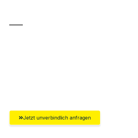
Transport
Sparen Sie bis zu 100€ bei Anfrage
Abwicklung innerhalb von 24 Stunden
Versichert bis zu 7.500€
Ggf. komplette Zollabwicklung inklusive
Umfassender Kundensupport aus
Lübeck
Jetzt unverbindlich anfragen