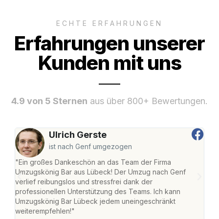
ECHTE ERFAHRUNGEN
Erfahrungen unserer
Kunden mit uns
4.9 von 5 Sternen
aus über 800+ Bewertungen.
Ulrich Gerste
ist nach Genf umgezogen
"Ein großes Dankeschön an das Team der Firma
"Di
Umzugskönig Bar aus Lübeck! Der Umzug nach Genf
mei
verlief reibungslos und stressfrei dank der
Team
professionellen Unterstützung des Teams. Ich kann
habe
Umzugskönig Bar Lübeck jedem uneingeschränkt
an m
weiterempfehlen!"
groß