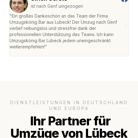
ist nach Genf umgezogen
"Ein großes Dankeschön an das Team der Firma
"Di
Umzugskönig Bar aus Lübeck! Der Umzug nach Genf
mei
verlief reibungslos und stressfrei dank der
Team
professionellen Unterstützung des Teams. Ich kann
habe
Umzugskönig Bar Lübeck jedem uneingeschränkt
an m
weiterempfehlen!"
groß
DIENSTLEISTUNGEN IN DEUTSCHLAND
UND EUROPA
Ihr Partner für
Umzüge von Lübeck