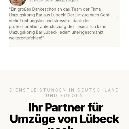
"Ein großes Dankeschön an das Team der Firma
"Di
Umzugskönig Bar aus Lübeck! Der Umzug nach Genf
mei
verlief reibungslos und stressfrei dank der
Team
professionellen Unterstützung des Teams. Ich kann
habe
Umzugskönig Bar Lübeck jedem uneingeschränkt
an m
weiterempfehlen!"
groß
DIENSTLEISTUNGEN IN DEUTSCHLAND
UND EUROPA
Ihr Partner für
Umzüge von Lübeck