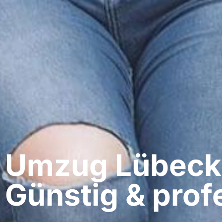
Umzug Lübeck​
Günstig & profe