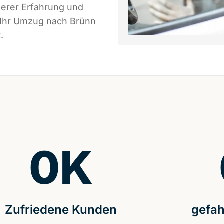
serer Erfahrung und
s Ihr Umzug nach Brünn
.
0
K
Zufriedene Kunden
gefah