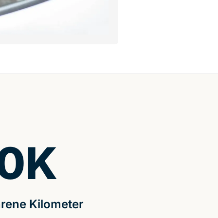
0
K
rene Kilometer