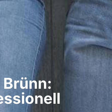
 Brünn:
ssionell​