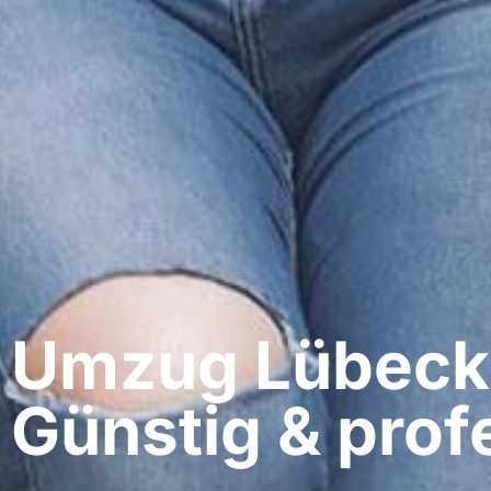
Umzug Lübeck​ 
Günstig & profe