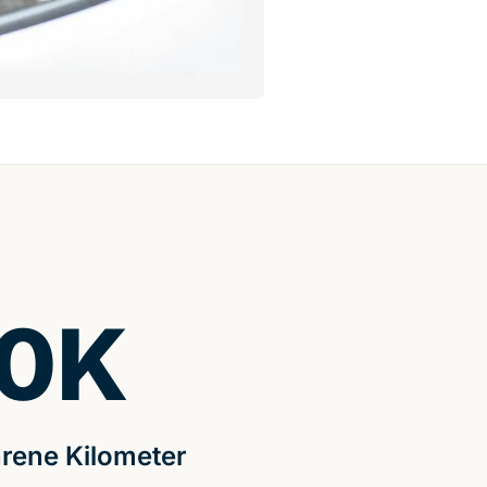
0
K
rene Kilometer