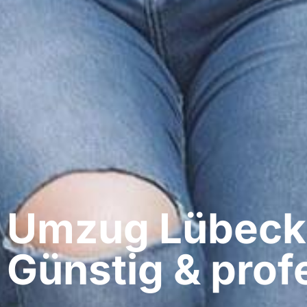
Umzug Lübeck​
Günstig & profe