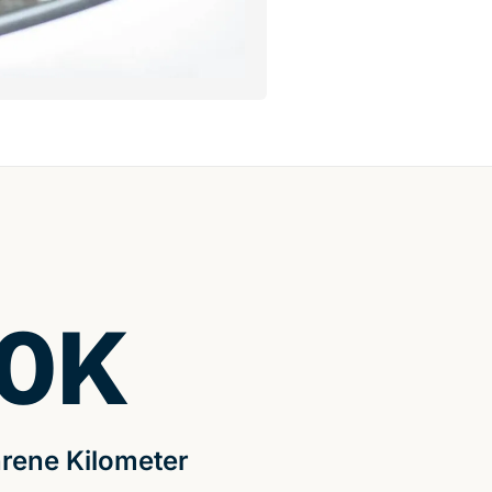
0
K
rene Kilometer