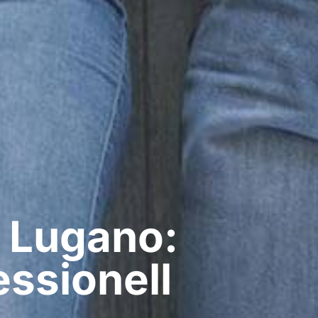
 Lugano:
ssionell​