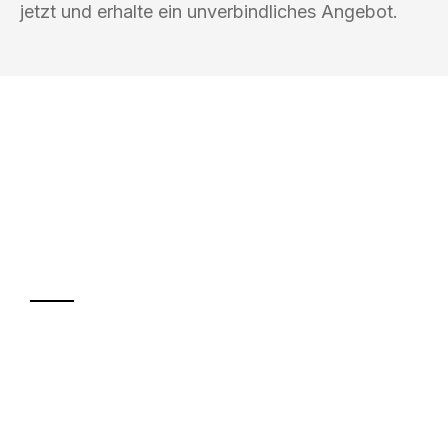
jetzt und erhalte ein unverbindliches Angebot.
UMZUGSKÖNIG BAR LÜBECK
Ihr Umzug oder
Transport
Sparen Sie bis zu 100€ bei Anfrage
Abwicklung innerhalb von 24 Stunden
Versichert bis zu 7.500€