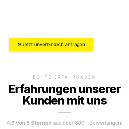
Ggf. komplette Zollabwicklung inklusive
Umfassender Kundensupport aus
Lübeck
Jetzt unverbindlich anfragen
ECHTE ERFAHRUNGEN
Erfahrungen unserer
Kunden mit uns
4.9 von 5 Sternen
aus über 800+ Bewertungen.